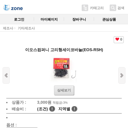
카테고리
검색
로그인
마이페이지
장바구니
관심상품
제조사
기타제조사
0
이오스컴퍼니 고리형세이코바늘(EOS-RSH)
상세보기
상품가 :
3,000
원
적립금:3%
배송비 :
(조건)
!
지역별
!
옵션 :