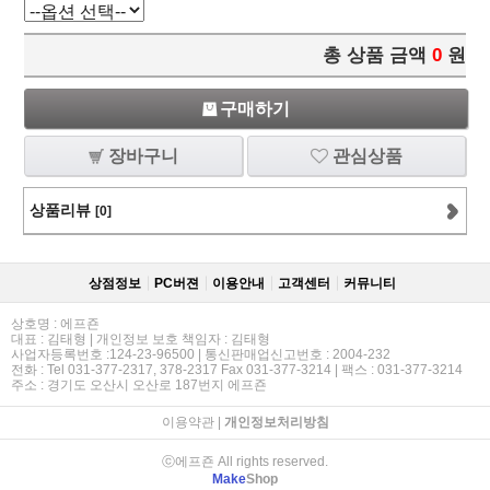
총 상품 금액
0
원
구매하기
장바구니
관심상품
상품리뷰
[0]
상점정보
PC버젼
이용안내
고객센터
커뮤니티
상호명 : 에프죤
대표 : 김태형 | 개인정보 보호 책임자 : 김태형
사업자등록번호 :124-23-96500 | 통신판매업신고번호 : 2004-232
전화 : Tel 031-377-2317, 378-2317 Fax 031-377-3214 | 팩스 : 031-377-3214
주소 : 경기도 오산시 오산로 187번지 에프죤
이용약관
|
개인정보처리방침
ⓒ에프죤 All rights reserved.
Make
Shop