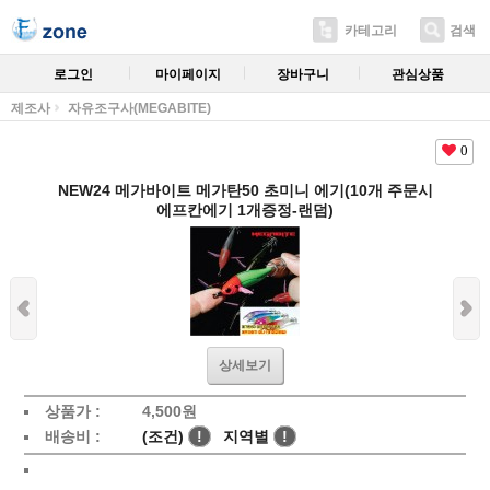
카테고리
검색
로그인
마이페이지
장바구니
관심상품
제조사
자유조구사(MEGABITE)
0
NEW24 메가바이트 메가탄50 초미니 에기(10개 주문시
에프칸에기 1개증정-랜덤)
상세보기
상품가 :
4,500
원
배송비 :
(조건)
!
지역별
!