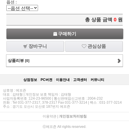
옵션 :
총 상품 금액
0
원
구매하기
장바구니
관심상품
상품리뷰
[0]
상점정보
PC버젼
이용안내
고객센터
커뮤니티
상호명 : 에프죤
대표 : 김태형 | 개인정보 보호 책임자 : 김태형
사업자등록번호 :124-23-96500 | 통신판매업신고번호 : 2004-232
전화 : Tel 031-377-2317, 378-2317 Fax 031-377-3214 | 팩스 : 031-377-3214
주소 : 경기도 오산시 오산로 187번지 에프죤
이용약관
|
개인정보처리방침
ⓒ에프죤 All rights reserved.