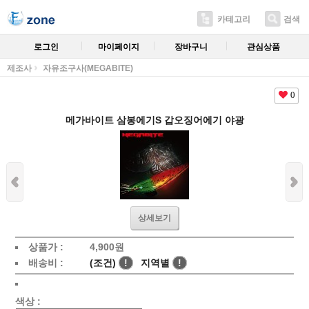
카테고리
검색
로그인
마이페이지
장바구니
관심상품
제조사
자유조구사(MEGABITE)
0
메가바이트 삼봉에기S 갑오징어에기 야광
상세보기
상품가 :
4,900
원
배송비 :
(조건)
!
지역별
!
색상 :