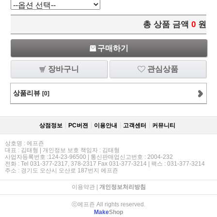
총 상품 금액
0
원
구매하기
장바구니
관심상품
상품리뷰
[0]
상점정보
PC버젼
이용안내
고객센터
커뮤니티
상호명 : 에프죤
대표 : 김태형 | 개인정보 보호 책임자 : 김태형
사업자등록번호 :124-23-96500 | 통신판매업신고번호 : 2004-232
전화 : Tel 031-377-2317, 378-2317 Fax 031-377-3214 | 팩스 : 031-377-3214
주소 : 경기도 오산시 오산로 187번지 에프죤
이용약관
|
개인정보처리방침
ⓒ에프죤 All rights reserved.
Make
Shop