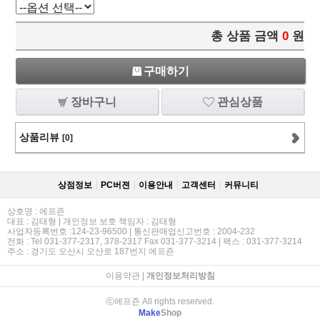
총 상품 금액
0
원
구매하기
장바구니
관심상품
상품리뷰
[0]
상점정보
PC버젼
이용안내
고객센터
커뮤니티
상호명 : 에프죤
대표 : 김태형 | 개인정보 보호 책임자 : 김태형
사업자등록번호 :124-23-96500 | 통신판매업신고번호 : 2004-232
전화 : Tel 031-377-2317, 378-2317 Fax 031-377-3214 | 팩스 : 031-377-3214
주소 : 경기도 오산시 오산로 187번지 에프죤
이용약관
|
개인정보처리방침
ⓒ에프죤 All rights reserved.
Make
Shop