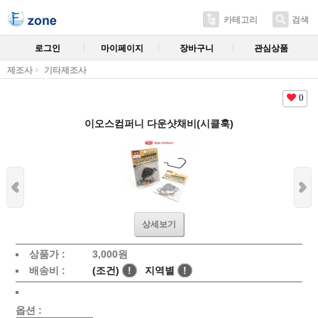
카테고리
검색
로그인
마이페이지
장바구니
관심상품
제조사
기타제조사
0
이오스컴퍼니 다운샷채비(시클훅)
상세보기
상품가 :
3,000
원
배송비 :
(조건)
!
지역별
!
옵션 :