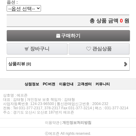
옵션 :
총 상품 금액
0
원
구매하기
장바구니
관심상품
상품리뷰
[0]
상점정보
PC버젼
이용안내
고객센터
커뮤니티
상호명 : 에프죤
대표 : 김태형 | 개인정보 보호 책임자 : 김태형
사업자등록번호 :124-23-96500 | 통신판매업신고번호 : 2004-232
전화 : Tel 031-377-2317, 378-2317 Fax 031-377-3214 | 팩스 : 031-377-3214
주소 : 경기도 오산시 오산로 187번지 에프죤
이용약관
|
개인정보처리방침
ⓒ에프죤 All rights reserved.