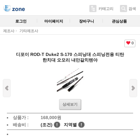
카테고리
검색
로그인
마이페이지
장바구니
관심상품
제조사
기타제조사
0
디포이 ROD-T Duke2 S-170 스피닝대 스피닝전용 티탄
한치대 오모리 내만갈치텐야
상세보기
상품가 :
168,000
원
배송비 :
(조건)
!
지역별
!