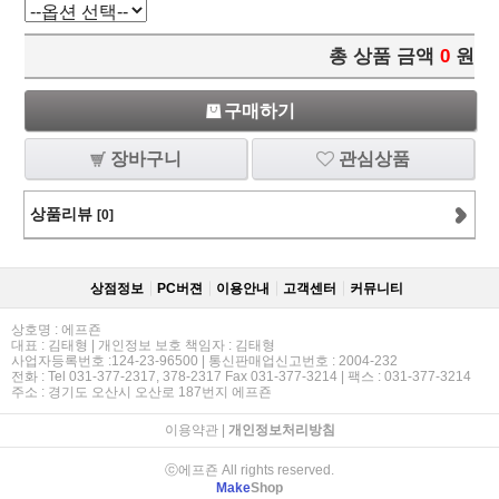
총 상품 금액
0
원
구매하기
장바구니
관심상품
상품리뷰
[0]
상점정보
PC버젼
이용안내
고객센터
커뮤니티
상호명 : 에프죤
대표 : 김태형 | 개인정보 보호 책임자 : 김태형
사업자등록번호 :124-23-96500 | 통신판매업신고번호 : 2004-232
전화 : Tel 031-377-2317, 378-2317 Fax 031-377-3214 | 팩스 : 031-377-3214
주소 : 경기도 오산시 오산로 187번지 에프죤
이용약관
|
개인정보처리방침
ⓒ에프죤 All rights reserved.
Make
Shop