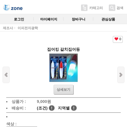
카테고리
검색
로그인
마이페이지
장바구니
관심상품
제조사
이피전자광학
0
집어킹 갈치집어등
상세보기
상품가 :
9,000
원
배송비 :
(조건)
!
지역별
!
색상 :