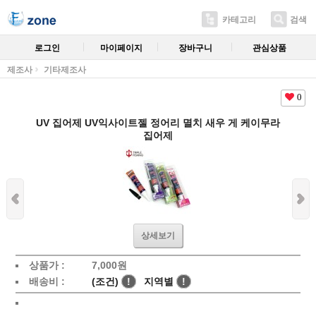
카테고리
검색
로그인
마이페이지
장바구니
관심상품
제조사
기타제조사
0
UV 집어제 UV익사이트젤 정어리 멸치 새우 게 케이무라
집어제
상세보기
상품가 :
7,000
원
배송비 :
(조건)
!
지역별
!