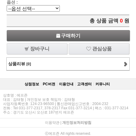
옵션 :
총 상품 금액
0
원
구매하기
장바구니
관심상품
상품리뷰
[0]
상점정보
PC버젼
이용안내
고객센터
커뮤니티
상호명 : 에프죤
대표 : 김태형 | 개인정보 보호 책임자 : 김태형
사업자등록번호 :124-23-96500 | 통신판매업신고번호 : 2004-232
전화 : Tel 031-377-2317, 378-2317 Fax 031-377-3214 | 팩스 : 031-377-3214
주소 : 경기도 오산시 오산로 187번지 에프죤
이용약관
|
개인정보처리방침
ⓒ에프죤 All rights reserved.