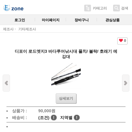
카테고리
검색
로그인
마이페이지
장바구니
관심상품
제조사
기타제조사
0
디포이 로드엣지3 바다루어낚시대 풀치/ 볼락/ 호래기 에
깅대
상세보기
상품가 :
90,000
원
배송비 :
(조건)
!
지역별
!