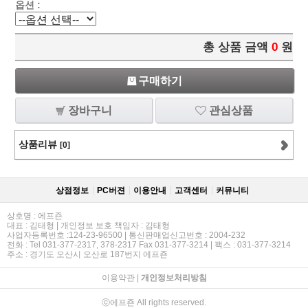
옵션 :
총 상품 금액
0
원
구매하기
장바구니
관심상품
상품리뷰
[0]
상점정보
PC버젼
이용안내
고객센터
커뮤니티
상호명 : 에프죤
대표 : 김태형 | 개인정보 보호 책임자 : 김태형
사업자등록번호 :124-23-96500 | 통신판매업신고번호 : 2004-232
전화 : Tel 031-377-2317, 378-2317 Fax 031-377-3214 | 팩스 : 031-377-3214
주소 : 경기도 오산시 오산로 187번지 에프죤
이용약관
|
개인정보처리방침
ⓒ에프죤 All rights reserved.