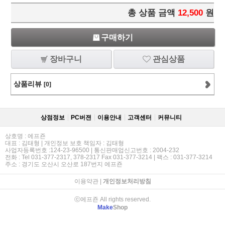
총 상품 금액
12,500
원
구매하기
장바구니
관심상품
상품리뷰
[0]
상점정보
PC버젼
이용안내
고객센터
커뮤니티
상호명 : 에프죤
대표 : 김태형 | 개인정보 보호 책임자 : 김태형
사업자등록번호 :124-23-96500 | 통신판매업신고번호 : 2004-232
전화 : Tel 031-377-2317, 378-2317 Fax 031-377-3214 | 팩스 : 031-377-3214
주소 : 경기도 오산시 오산로 187번지 에프죤
이용약관
|
개인정보처리방침
ⓒ에프죤 All rights reserved.
Make
Shop