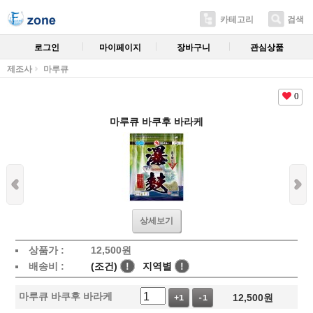
카테고리
검색
로그인
마이페이지
장바구니
관심상품
제조사
마루큐
0
마루큐 바쿠후 바라케
상세보기
상품가 :
12,500
원
배송비 :
(조건)
!
지역별
!
마루큐 바쿠후 바라케
12,500
원
+1
-1