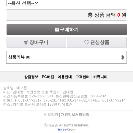
총 상품 금액
0
원
구매하기
장바구니
관심상품
상품리뷰
[0]
상점정보
PC버젼
이용안내
고객센터
커뮤니티
상호명 : 에프죤
대표 : 김태형 | 개인정보 보호 책임자 : 김태형
사업자등록번호 :124-23-96500 | 통신판매업신고번호 : 2004-232
전화 : Tel 031-377-2317, 378-2317 Fax 031-377-3214 | 팩스 : 031-377-3214
주소 : 경기도 오산시 오산로 187번지 에프죤
이용약관
|
개인정보처리방침
ⓒ에프죤 All rights reserved.
Make
Shop