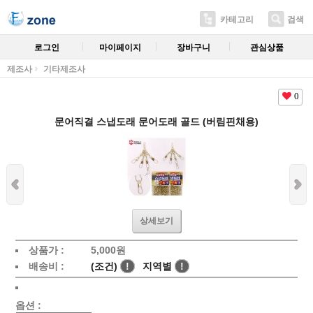
카테고리
검색
로그인
마이페이지
장바구니
관심상품
제조사
기타제조사
0
문어직결 스냅도래 문어도래 골드 (버림핀채용)
상세보기
상품가 :
5,000
원
배송비 :
(조건)
!
지역별
!
옵션 :