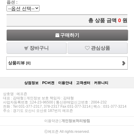
옵션 :
총 상품 금액
0
원
구매하기
장바구니
관심상품
상품리뷰
[0]
상점정보
PC버젼
이용안내
고객센터
커뮤니티
상호명 : 에프죤
대표 : 김태형 | 개인정보 보호 책임자 : 김태형
사업자등록번호 :124-23-96500 | 통신판매업신고번호 : 2004-232
전화 : Tel 031-377-2317, 378-2317 Fax 031-377-3214 | 팩스 : 031-377-3214
주소 : 경기도 오산시 오산로 187번지 에프죤
이용약관
|
개인정보처리방침
ⓒ에프죤 All rights reserved.