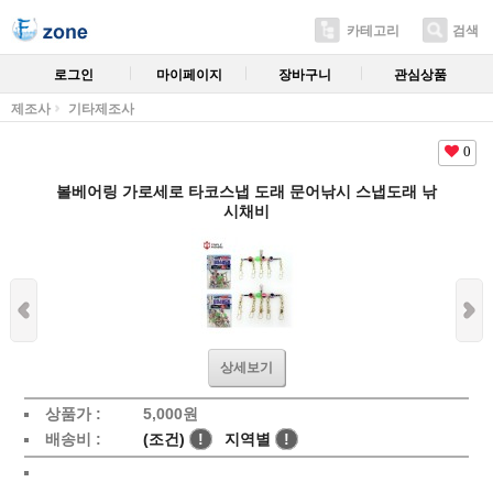
카테고리
검색
로그인
마이페이지
장바구니
관심상품
제조사
기타제조사
0
볼베어링 가로세로 타코스냅 도래 문어낚시 스냅도래 낚
시채비
상세보기
상품가 :
5,000
원
배송비 :
(조건)
!
지역별
!