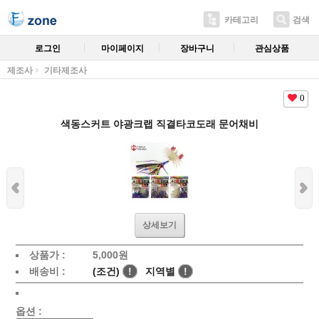
카테고리
검색
로그인
마이페이지
장바구니
관심상품
제조사
기타제조사
0
색동스커트 야광크랩 직결타코도래 문어채비
상세보기
상품가 :
5,000
원
배송비 :
(조건)
!
지역별
!
옵션 :