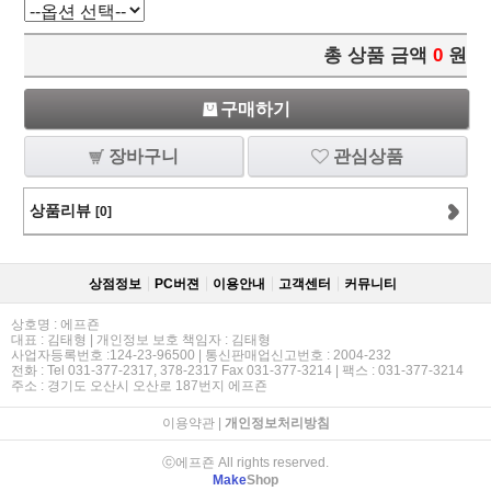
총 상품 금액
0
원
구매하기
장바구니
관심상품
상품리뷰
[0]
상점정보
PC버젼
이용안내
고객센터
커뮤니티
상호명 : 에프죤
대표 : 김태형 | 개인정보 보호 책임자 : 김태형
사업자등록번호 :124-23-96500 | 통신판매업신고번호 : 2004-232
전화 : Tel 031-377-2317, 378-2317 Fax 031-377-3214 | 팩스 : 031-377-3214
주소 : 경기도 오산시 오산로 187번지 에프죤
이용약관
|
개인정보처리방침
ⓒ에프죤 All rights reserved.
Make
Shop