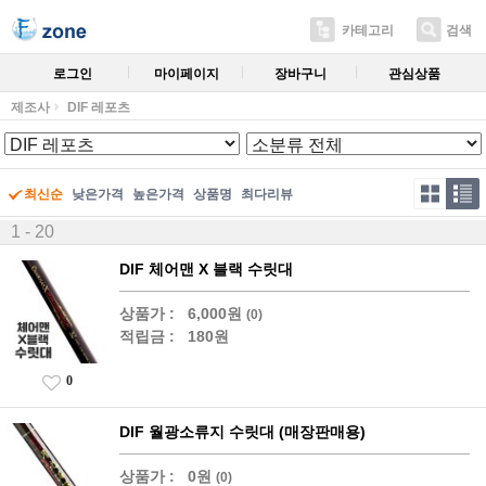
카테고리
검색
로그인
마이페이지
장바구니
관심상품
제조사
DIF 레포츠
최신순
낮은가격
높은가격
상품명
최다리뷰
1 - 20
DIF 체어맨 X 블랙 수릿대
상품가 :
6,000원
(0)
적립금 :
180원
0
DIF 월광소류지 수릿대 (매장판매용)
상품가 :
0원
(0)