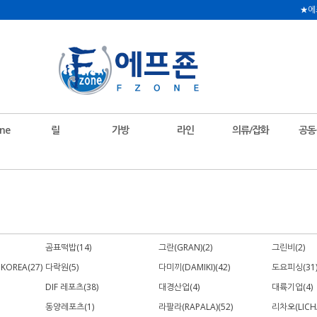
★에
ne
릴
가방
라인
의류/잡화
공동
곰표떡밥(14)
그란(GRAN)(2)
그린비(2)
 KOREA(27)
다락원(5)
다미끼(DAMIKI)(42)
도요피싱(31
DIF 레포츠(38)
대경산업(4)
대륙기업(4)
동양레포츠(1)
라팔라(RAPALA)(52)
리차오(LICHA