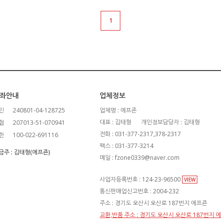
1
좌안내
업체정보
민
240801-04-128725
업체명 : 에프죤
대표 : 김태형
개인정보담당자 : 김태형
협
207013-51-070941
전화 : 031-377-2317,378-2317
한
100-022-691116
팩스 : 031-377-3214
금주 : 김태형(에프죤)
메일 : fzone0339@naver.com
사업자등록번호 : 124-23-96500
VIEW
통신판매업신고번호 : 2004-232
주소 : 경기도 오산시 오산로 187번지 에프죤
교환,반품 주소 : 경기도 오산시 오산로 187번지 