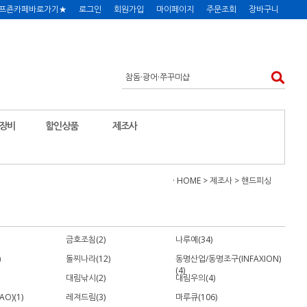
프죤카페바로가기★
로그인
회원가입
마이페이지
주문조회
장바구니
장비
할인상품
제조사
· HOME
>
제조사
>
핸드피싱
금호조침(2)
나루예(34)
)
돌찌나라(12)
동명산업/동명조구(INFAXION)
(4)
대림낚시(2)
대림우의(4)
O)(1)
레져드림(3)
마루큐(106)