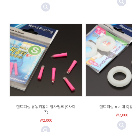
핸드피싱 유동찌홀더 일자핑크 (S사이
핸드피싱 낚시대 축
즈)
￦2,000
￦2,000