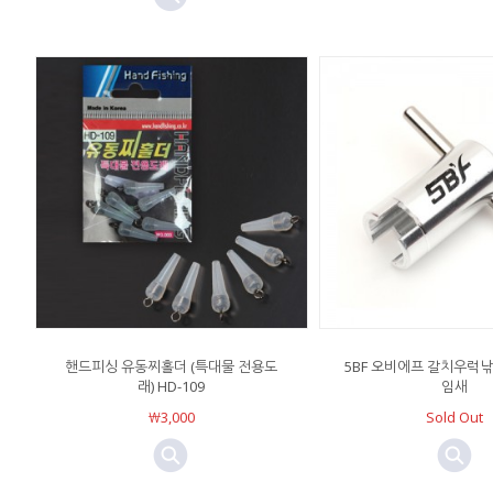
핸드피싱 유동찌홀더 (특대물 전용도
5BF 오비에프 갈치우럭낚
래) HD-109
임새
￦3,000
Sold Out