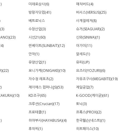
)
미래로상사(6)
매직버드(4)
방랑자닷컴(41)
버서스(VERSUS)(25)
)
베트로닉스
사계절레져(8)
(3)
수창산업(3)
슈거(SEAGUAR)(2)
ANO)(23)
시선21(60)
신와(SINWA)(1)
4)
썬베이트(SUNBAIT)(12)
아가미(11)
안작(1)
알세도(1)
유양산업(1)
유피(UP)
)(22)
오니가케(ONIGAKE)(10)
요즈리(YOZURI)(6)
자수정 레포츠(2)
자유조구사(MEGABITE)(19)
)
제이에스 컴퍼니(JS)(53)
제일공업(7)
AKURA)(10)
KD조구(65)
K-GOOD(케이굳)(61)
크루션(Crucian)(17)
토닉(3)
프로테클(1)
프록스(PROX)(2)
)
하야부사(HAYABUSA)(4)
한국웰슨(네스트)(1)
후작찌(1)
히트페이스(10)