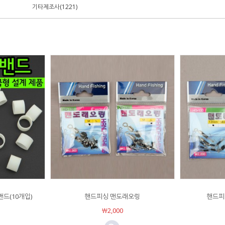
기타제조사(1221)
밴드(10개입)
핸드피싱 맨도래오링
핸드피
￦2,000