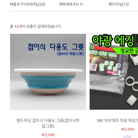
해동조구사(HDF)(226)
해원레포츠(11)
핸드피싱(12)
총
12
개의 상품이 검색되었습니다.
핸드피싱 접이식 다용도 그릇(접이식떡
5BF 오비에프 야광 에깅 
밥그릇)
￦3,000
￦3,000