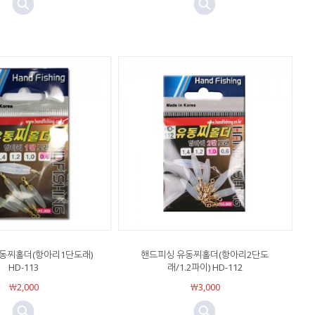
동찌홀더(항아리1단도래)
핸드피싱 유동찌홀더(항아리2단도
HD-113
래/1.2파이) HD-112
￦2,000
￦3,000