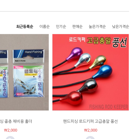
최근등록순
이름순
인기순
판매순
높은가격순
낮은가격순
싱 중층 채비용 홀더
핸드피싱 로드키퍼 고급총알 풍선
￦2,000
￦2,000