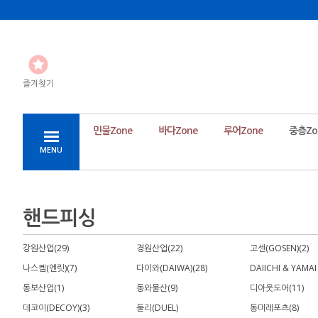
즐겨찾기
민물Zone
바다Zone
루어Zone
중층Zo
MENU
핸드피싱
강원산업(29)
경원산업(22)
고센(GOSEN)(2)
나스켐(엔릿)(7)
다이와(DAIWA)(28)
DAIICHI & YAMAI
동보산업(1)
동와물산(9)
디아웃도어(11)
데코이(DECOY)(3)
둘리(DUEL)
동미레포츠(8)