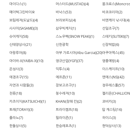
마이다스(1)
머스터드(MUSTAD)(4)
몽크로스(Moncross
메이텍그린바이오
바낙스(53)
바코코리아(2)
보림레져(도날드)(4)
브라보피싱(4)
비엔케이 낚시대(4)
사사미(SASAME)(3)
삼우빅케치(1)
선일조구(7)
슈어캐치(58)
스노우팩(SNOW PEAK)(1)
스테키(SUTEKI)(7)
신태양상사(21)
신한광학
신장떡밥(6)
아랑루어(8)
아부 가르시아(Abu Garcia)(20)
아쿠아엑스(45)
야이바-X(YAIBA-X)(10)
영규산업(YGF)(37)
영풍예방(4)
은성사(3)
익투스(4)
이스케이프(10)
애경조구(15)
에프죤(11)
엔에스(NS)(42)
자연과 사람들(3)
장보고조구(1)
정우레스폴(57)
천류(18)
청수레져(10)
첼리온(CHALLION)
카츠이치(KATSUICHI)(1)
KHAN(창해 칸)(2)
코비카(3)
토레(TORAY)(3)
트라이캠프(18)
탑 캐스팅(16)
플라노(7)
필라이존(1)
하이스(3)
한돌상사(5)
한승레포츠(1)
현덕상사(13)