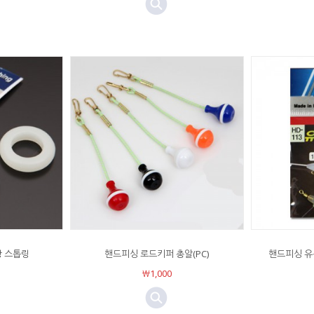
광 스톱링
핸드피싱 로드키퍼 총알(PC)
핸드피싱 유
￦1,000