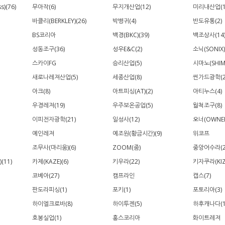
)(76)
무아작(6)
무지개산업(12)
미리내산업(1
바클리(BERKLEY)(26)
박병귀(4)
반도유통(2)
BS코리아
백경(BKC)(39)
백조상사(14
성동조구(36)
성우E&C(2)
소닉(SONIX)
스카이FG
승리산업(5)
시마노(SHIM
새로나레져산업(5)
세종산업(8)
썬가드광학(2
아크(8)
아트피싱(AT)(2)
아티누스(4)
우경레져(19)
우주보온공업(5)
월척조구(8)
이피전자광학(21)
일성사(12)
오너(OWNER
예인레져
예조원(황금시간)(9)
위코프
조무사(마리움)(6)
ZOOM(줌)
중앙어수라(2
(11)
카제(KAZE)(6)
키우라(22)
키자쿠라(KIZ
코베아(27)
캠프라인
캡스(7)
판도라피싱(1)
포키(1)
포토리아(3)
하이엘크로바(8)
하이투젠(5)
하후캐나다(1
호봉실업(1)
홍스코리아
화이트레져