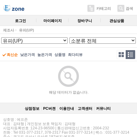
카테고리
검색
로그인
마이페이지
장바구니
관심상품
제조사
유피(UP)
최신순
낮은가격
높은가격
상품명
최다리뷰
해당 데이터가 없습니다.
상점정보
PC버젼
이용안내
고객센터
커뮤니티
상호명 : 에프죤
대표 : 김태형 | 개인정보 보호 책임자 : 김태형
사업자등록번호 :124-23-96500 | 통신판매업신고번호 : 2004-232
전화 : Tel 031-377-2317, 378-2317 Fax 031-377-3214 | 팩스 : 031-377-3214
주소 : 경기도 오산시 오산로 187번지 에프죤