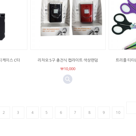
멀티케이스 C타
리차오 5구 충전식 캡라이트 색상랜덤
트리플 티타
￦10,000
2
3
4
5
6
7
8
9
10