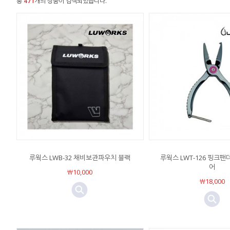
총
471
개의 상품이 검색되었습니다.
루웍스 LWB-32 채비보관파우치 블랙
루웍스 LWT-126 핑크
어
￦10,000
￦18,000