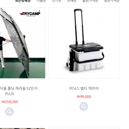
최근등록순
이름순
인기순
판매순
높은가격순
낮은가격순
더블 폴딩 파라솔 52인치
피닉스 멀티 캐리어
PLUS
￦99,000
￦258,000