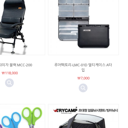
의자 블랙 MCC-200
루어팩토리-LMC-01D 멀티케이스 A타
입
￦118,000
￦7,000