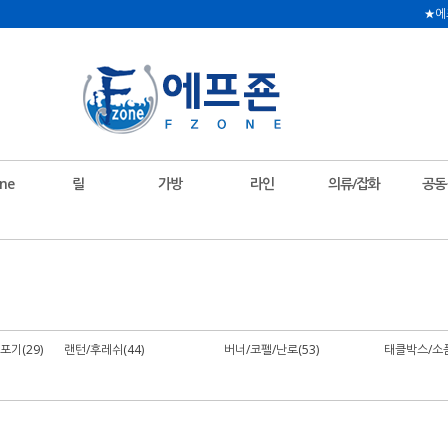
★에
ne
릴
가방
라인
의류/잡화
공동
기(29)
랜턴/후레쉬(44)
버너/코펠/난로(53)
태클박스/소품