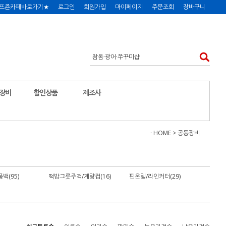
프죤카페바로가기★
로그인
회원가입
마이페이지
주문조회
장바구니
장비
할인상품
제조사
· HOME
>
공동장비
백(95)
떡밥그릇주걱/계량컵(16)
핀온릴/라인커터(29)