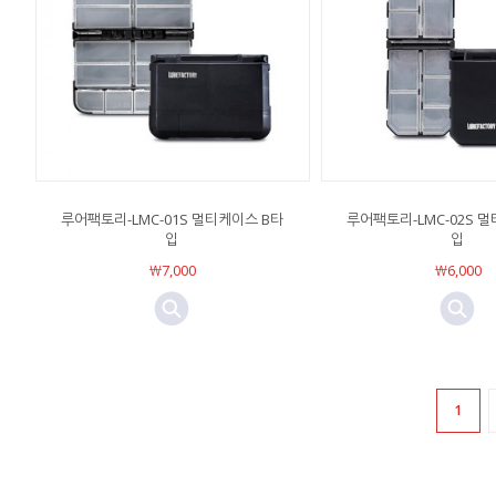
루어팩토리-LMC-01S 멀티케이스 B타
루어팩토리-LMC-02S 
입
입
￦7,000
￦6,000
1