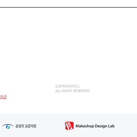
COPYRIGHT(C).
ALL RIGHT RESERVED.
에프죤