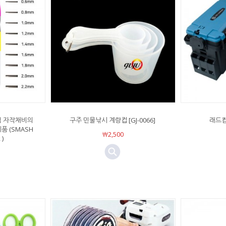
립 자작채비의
구주 민물낚시 계량컵 [GJ-0066]
래드컴
 (SMASH
￦2,500
 )