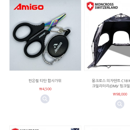
핀온릴 티탄 합사가위
몽크로스 의자텐트 C18 M
크밀리터리(DM)/ 핑크밀
￦4,500
￦98,000