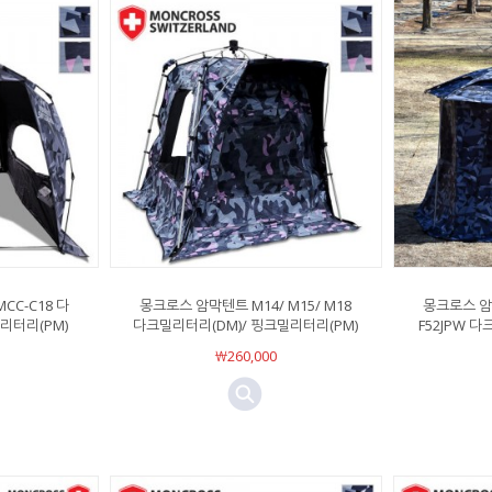
CC-C18 다
몽크로스 암막텐트 M14/ M15/ M18
몽크로스 암
리터리(PM)
다크밀리터리(DM)/ 핑크밀리터리(PM)
F52JPW 
￦260,000