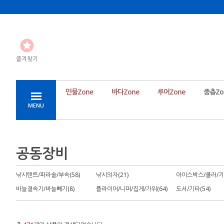
즐겨찾기
민물Zone
바다Zone
루어Zone
중층Zo
MENU
공동장비
낚시텐트/파라솔/부속(58)
낚시의자(21)
아이스박스/쿨러/기포
바늘결속기/바늘빼기(8)
플라이어/니퍼/집게/가위(64)
도서/기타(54)