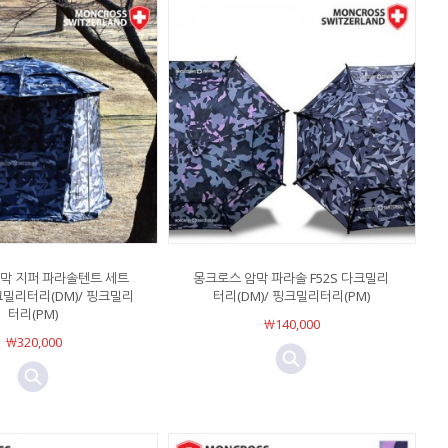
막 지퍼 파라솔텐트 세트
몽크로스 암막 파라솔 F52S 다크밀리
다크밀리터리(DM)/ 핑크밀리
터리(DM)/ 핑크밀리터리(PM)
터리(PM)
￦140,000
￦320,000