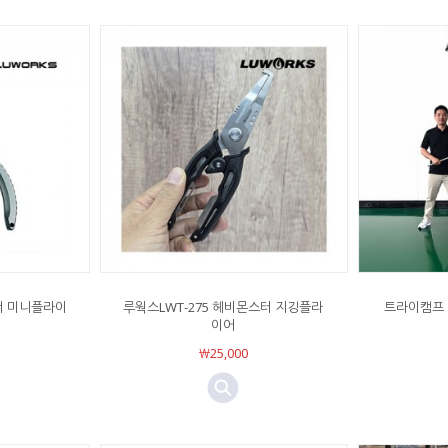
팬더 미니플라이
루웍스LWT-275 헤비몬스터 지깅플라
트라이캠프 
이어
￦25,000