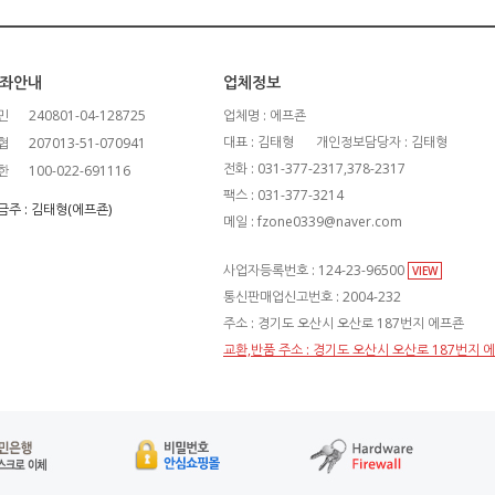
좌안내
업체정보
민
240801-04-128725
업체명 : 에프죤
대표 : 김태형
개인정보담당자 : 김태형
협
207013-51-070941
전화 : 031-377-2317,378-2317
한
100-022-691116
팩스 : 031-377-3214
금주 : 김태형(에프죤)
메일 : fzone0339@naver.com
사업자등록번호 : 124-23-96500
VIEW
통신판매업신고번호 : 2004-232
주소 : 경기도 오산시 오산로 187번지 에프죤
교환,반품 주소 : 경기도 오산시 오산로 187번지 