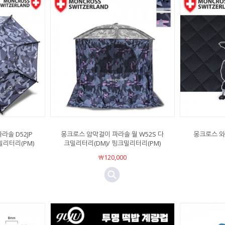
솔 D52JP
몽크로스 암막걸이 파라솔 월 W52S 다
몽크로스 와
밀리터리(PM)
크밀리터리(DM)/ 핑크밀리터리(PM)
￦120,000