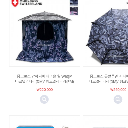
몽크로스 암막지퍼 파라솔 월 W60JP
몽크로스 듀랄루민 지퍼파라
다크밀리터리(DM)/ 핑크밀리터리(PM)
다크밀리터리(DM)/ 핑크
￦220,000
￦260,000