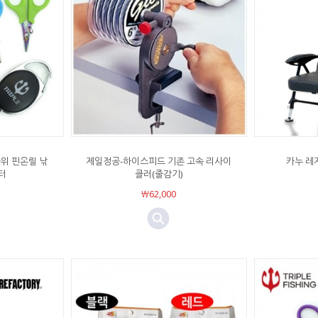
위 핀온릴 낚
제일정공-하이스피드 기존 고속 리사이
카누 레쟈
터
클러(줄감기)
￦62,000