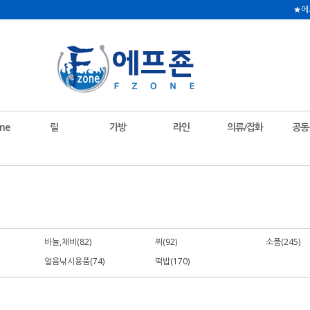
★에
ne
릴
가방
라인
의류/잡화
공동
바늘,채비(82)
찌(92)
소품(245)
얼음낚시용품(74)
떡밥(170)