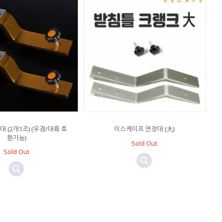
 (2개1조) (우경/대륙 호
이스케이프 연장대 (大)
환가능)
Sold Out
Sold Out