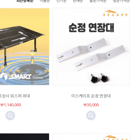
최근등록순
이름순
인기순
판매순
높은가격순
낮은가격순
트상사 위스퍼 좌대
이스케이프 순정 연장대
￦1,140,000
￦30,000