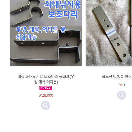
대림 좌대낚시용 보조다리 클램프(우
크루션 받침틀 연장
경,대륙,어디든)
￦0
￦28,000