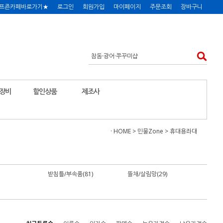
프죤카페바로가기★
로그인
회원가입
마이페이지
주문조회
장바구니
장비
할인상품
제조사
· HOME
>
민물Zone
>
휴대용좌대
받침틀/부속품(81)
뜰채/살림망(29)