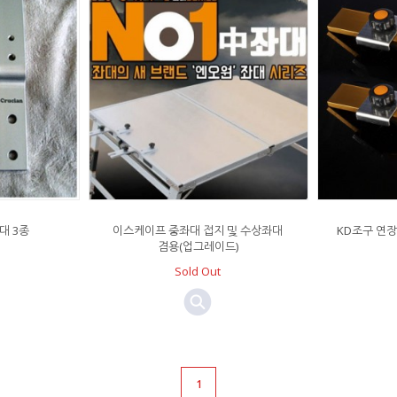
대 3종
이스케이프 중좌대 접지 및 수상좌대
KD조구 연장대
겸용(업그레이드)
Sold Out
1