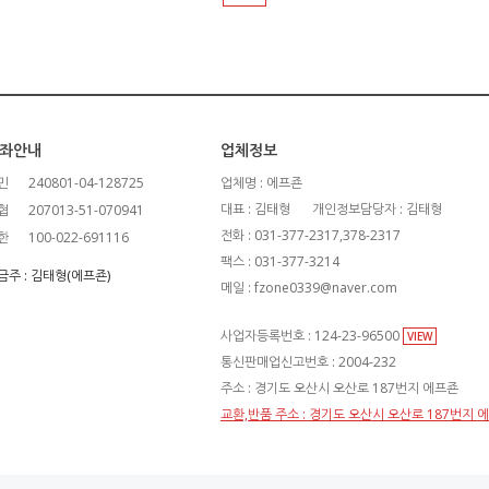
좌안내
업체정보
민
240801-04-128725
업체명 : 에프죤
대표 : 김태형
개인정보담당자 : 김태형
협
207013-51-070941
전화 : 031-377-2317,378-2317
한
100-022-691116
팩스 : 031-377-3214
금주 : 김태형(에프죤)
메일 : fzone0339@naver.com
사업자등록번호 : 124-23-96500
VIEW
통신판매업신고번호 : 2004-232
주소 : 경기도 오산시 오산로 187번지 에프죤
교환,반품 주소 : 경기도 오산시 오산로 187번지 