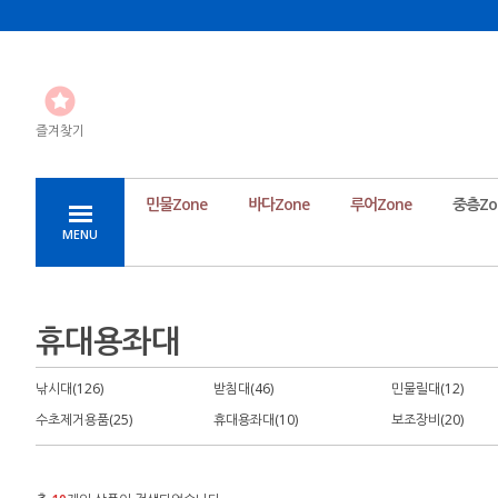
즐겨찾기
민물Zone
바다Zone
루어Zone
중층Zo
MENU
휴대용좌대
낚시대(126)
받침대(46)
민물릴대(12)
수초제거용품(25)
휴대용좌대(10)
보조장비(20)