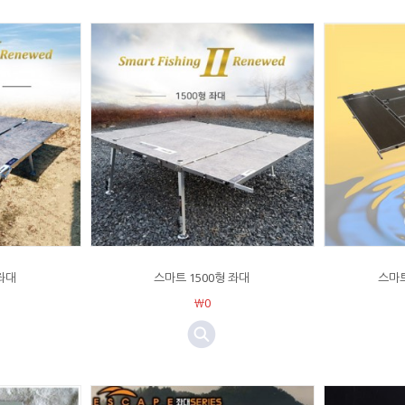
 좌대
스마트 1500형 좌대
스마
￦0