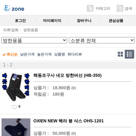
카테고리
검색
로그인
마이페이지
장바구니
관심상품
의류/잡화
방한용품
최신순
낮은가격
높은가격
상품명
최다리뷰
1 - 2
해동조구사 네오 방한버선 (HB-350)
상품가 :
18,900원
(0)
적립금 :
180원
0
OXIEN NEW 헤라 붕 삭스 OHS-1201
상품가 :
50,000원
(0)