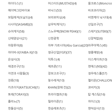
마이다스(1)
머스터드(MUSTAD)(4)
몽크로스(Moncross
메이텍그린바이오
바낙스(53)
바코코리아(2)
보림레져(도날드)(4)
브라보피싱(4)
비엔케이 낚시대(4)
사사미(SASAME)(3)
삼우빅케치(1)
선일조구(7)
슈어캐치(58)
스노우팩(SNOW PEAK)(1)
스테키(SUTEKI)(7)
신태양상사(21)
신한광학
신장떡밥(6)
아랑루어(8)
아부 가르시아(Abu Garcia)(20)
아쿠아엑스(45)
야이바-X(YAIBA-X)(10)
영규산업(YGF)(37)
영풍예방(4)
은성사(3)
익투스(4)
이스케이프(10)
애경조구(15)
에프죤(11)
엔에스(NS)(42)
자연과 사람들(3)
장보고조구(1)
정우레스폴(57)
천류(18)
청수레져(10)
첼리온(CHALLION)
카츠이치(KATSUICHI)(1)
KHAN(창해 칸)(2)
코비카(3)
토레(TORAY)(3)
트라이캠프(18)
탑 캐스팅(16)
플라노(7)
필라이존(1)
하이스(3)
한돌상사(5)
한승레포츠(1)
현덕상사(13)