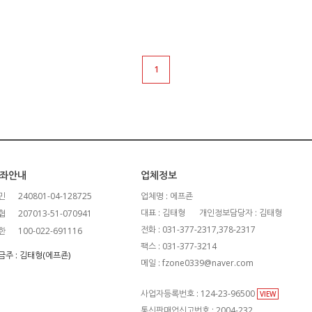
1
좌안내
업체정보
민
240801-04-128725
업체명 : 에프죤
대표 : 김태형
개인정보담당자 : 김태형
협
207013-51-070941
전화 : 031-377-2317,378-2317
한
100-022-691116
팩스 : 031-377-3214
금주 : 김태형(에프죤)
메일 : fzone0339@naver.com
사업자등록번호 : 124-23-96500
VIEW
통신판매업신고번호 : 2004-232