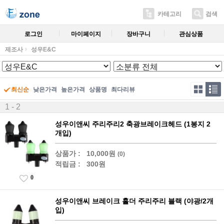
카테고리
검색
로그인
마이페이지
장바구니
관심상품
제조사
성우E&C
최신순
낮은가격
높은가격
상품명
최다리뷰
1 - 2
성우이앤씨 주리주리2 축광브레이크헤드 (1봉지 2
개입)
상품가 :
10,000원
(0)
적립금 :
300원
0
성우이앤씨 브레이크 홀더 주리주리 블랙 (야광/2개
입)