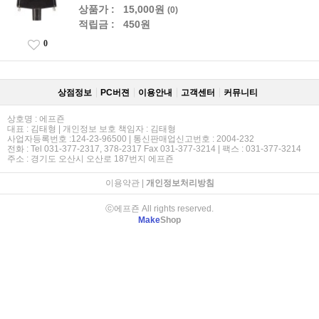
상품가 :
15,000원
(0)
적립금 :
450원
0
상점정보
PC버젼
이용안내
고객센터
커뮤니티
상호명 : 에프죤
대표 : 김태형 | 개인정보 보호 책임자 : 김태형
사업자등록번호 :124-23-96500 | 통신판매업신고번호 : 2004-232
전화 : Tel 031-377-2317, 378-2317 Fax 031-377-3214 | 팩스 : 031-377-3214
주소 : 경기도 오산시 오산로 187번지 에프죤
이용약관
|
개인정보처리방침
ⓒ에프죤 All rights reserved.
Make
Shop