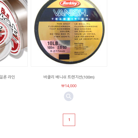
일론 라인
바클리 배니쉬 트렌지션(100m)
￦14,000
1