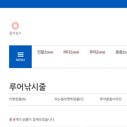
즐겨찾기
민물Zone
바다Zone
루어Zone
중층Zo
MENU
루어낚시줄
카본원줄(6)
모노필라멘트원줄(1)
루어용합사라인
총
8
개의 상품이 검색되었습니다.