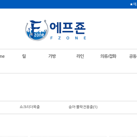
★에
ne
릴
가방
라인
의류/잡화
공동
쇼크리더목줄
송어·뽈락전용줄(1)