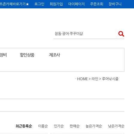
프죤카페바로가기★
로그인
회원가입
마이페이지
주문조회
장바구니
장비
할인상품
제조사
· HOME
>
라인
>
루어낚시줄
최근등록순
이름순
인기순
판매순
높은가격순
낮은가격순