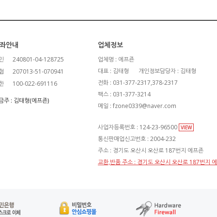
좌안내
업체정보
민
240801-04-128725
업체명 : 에프죤
대표 : 김태형
개인정보담당자 : 김태형
협
207013-51-070941
전화 : 031-377-2317,378-2317
한
100-022-691116
팩스 : 031-377-3214
금주 : 김태형(에프죤)
메일 : fzone0339@naver.com
사업자등록번호 : 124-23-96500
VIEW
통신판매업신고번호 : 2004-232
주소 : 경기도 오산시 오산로 187번지 에프죤
교환,반품 주소 : 경기도 오산시 오산로 187번지 