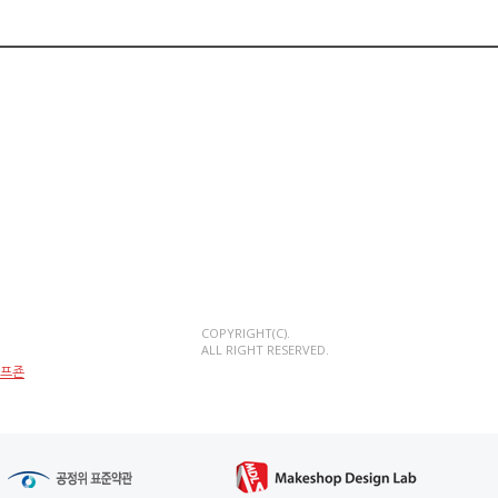
COPYRIGHT(C).
ALL RIGHT RESERVED.
에프죤