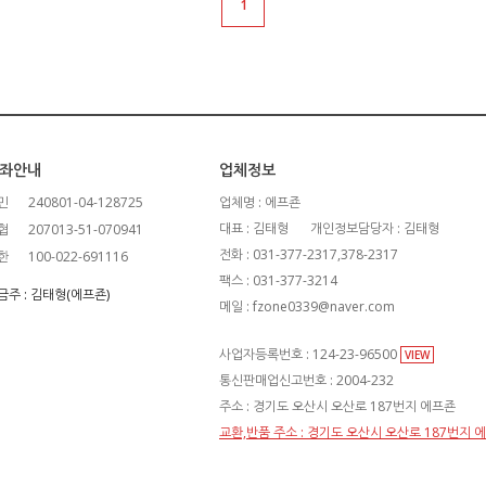
1
좌안내
업체정보
민
240801-04-128725
업체명 : 에프죤
대표 : 김태형
개인정보담당자 : 김태형
협
207013-51-070941
전화 : 031-377-2317,378-2317
한
100-022-691116
팩스 : 031-377-3214
금주 : 김태형(에프죤)
메일 : fzone0339@naver.com
사업자등록번호 : 124-23-96500
VIEW
통신판매업신고번호 : 2004-232
주소 : 경기도 오산시 오산로 187번지 에프죤
교환,반품 주소 : 경기도 오산시 오산로 187번지 