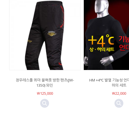
정우레스폴 퀴마 블랙풋 방한 팬츠(JW-
HM +4℃ 발열 기능성 
1350) 와인
하의 세트
￦125,000
￦22,000