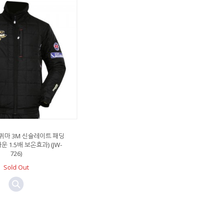
퀴마 3M 신슐레이트 패딩
 1.5배 보온효과) (JW-
726)
Sold Out