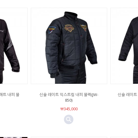
매트 내피 블
신슐 레이트 익스트림 내피 블랙(JW-
신슐 레이트 파
850)
￦345,000