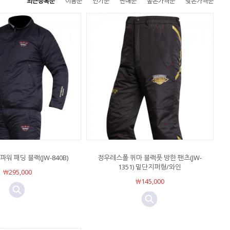
최근등록순
이름순
인기순
판매순
높은가격순
낮은가격순
워 패딩 블랙(JW-840B)
정우레스폴 퀴마 블랙풋 방한 팬츠(JW-
1351) 밑단지퍼형/와인
￦295,000
￦145,000