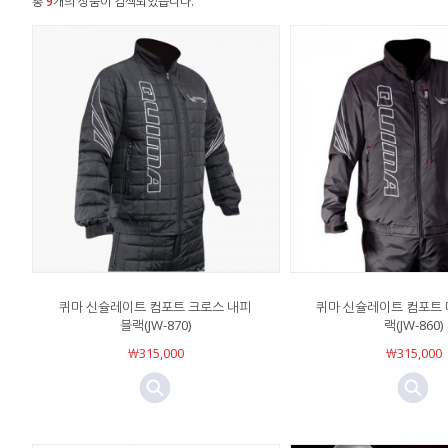
총
9
개의 상품이 검색되었습니다.
퀴마 신슐레이트 컴포트 크로스 내피
퀴마 신슐레이트 컴포트 
블랙(JW-870)
랙(JW-860)
￦315,000
￦315,000