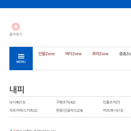
즐겨찾기
민물Zone
바다Zone
루어Zone
중층Zo
MENU
내피
낚시복(13)
구명조끼(42)
민물조끼(7)
히프커버/스커트(2)
편광/선글라스(24)
버프/토시(13)