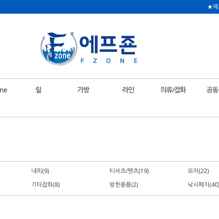
★에
ne
릴
가방
라인
의류/잡화
공동
내피(9)
티셔츠/팬츠(19)
모자(22)
기타잡화(8)
방한용품(2)
낚시패치(40