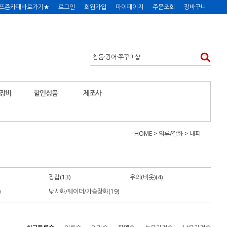
프죤카페바로가기★
로그인
회원가입
마이페이지
주문조회
장바구니
장비
할인상품
제조사
· HOME
>
의류/잡화
>
내피
장갑(13)
우의(비옷)(4)
)
낚시화/웨이더/가슴장화(19)