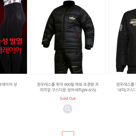
언더레이어 상ㆍ
정우레스폴 퀴마 900필 파워 초경량 프
정우레스폴 
리미엄 구스다운 상하세트(JW-615)
내피(구스다운
Sold Out