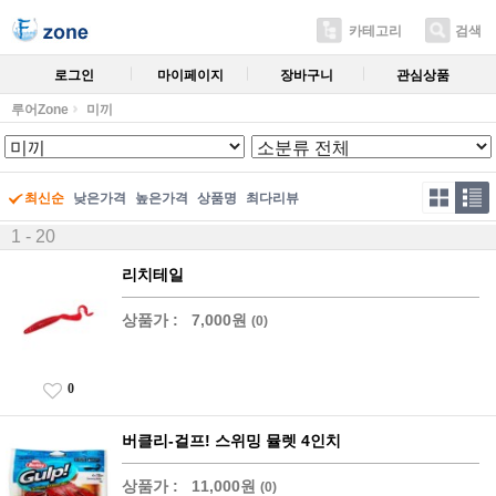
카테고리
검색
로그인
마이페이지
장바구니
관심상품
루어Zone
미끼
최신순
낮은가격
높은가격
상품명
최다리뷰
1 - 20
리치테일
상품가 :
7,000원
(0)
0
버클리-걸프! 스위밍 뮬렛 4인치
상품가 :
11,000원
(0)