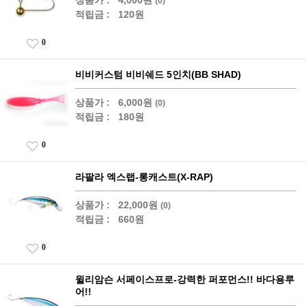
상품가 :
4,000원
(0)
적립금 :
120원
0
비비커스텀 비비쉐드 5인치(BB SHAD)
상품가 :
6,000원
(0)
적립금 :
180원
0
라팔라 엑스랩-롱캐스트(X-RAP)
상품가 :
22,000원
(0)
적립금 :
660원
0
윌리암슨 서페이스프로-강력한 퍼포먼스!! 바다용루
어!!