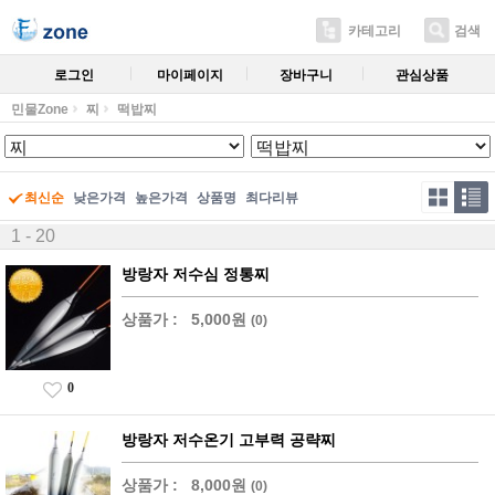
카테고리
검색
로그인
마이페이지
장바구니
관심상품
민물Zone
찌
떡밥찌
최신순
낮은가격
높은가격
상품명
최다리뷰
1 - 20
방랑자 저수심 정통찌
상품가 :
5,000원
(0)
0
방랑자 저수온기 고부력 공략찌
상품가 :
8,000원
(0)